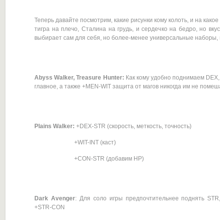
Теперь давайте посмотрим, какие рисунки кому колоть, и на какое
тигра на плечо, Сталина на грудь, и сердечко на бедро, но вк
выбирает сам для себя, но более-менее универсальные наборы,
Abyss Walker, Treasure Hunter:
Как кому удобно поднимаем DEX,
главное, а также +MEN-WIT защита от магов никогда им не помеш
Plains Walker:
+DEX-STR (скорость, меткость, точность)
+WIT-INT (каст)
+CON-STR (добавим НР)
Dark Avenger
: Для соло игры предпочтительнее поднять STR
+STR-CON