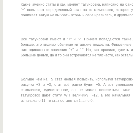
Какие именно статы и как, меняет татуировка, написано на баноч
"+" повышает определенный стат на то количество, которое ука
понижает. Какую же выбрать, чтобы и себе нравилась, и другим 
Все татуировки имеют и "+" и "-". Причем попадаются такие,
больше, это видимо обычные китайские подделки. Фирменные 
них одинаковые значения "+" и "-". Но, как правило, купить 
большие деньги, да и то они встречаются не так часто, как остал
Больше чем на +5 стат нельзя повысить, используя татуировки
рисунка +3 и +3, стат всё равно будет +5. А вот уменьшен
сожалению, единственное, он не может понизиться ниже 
татуировок дают стату WIT величину -12, а его начальная 
изначально 11, то стат останется 1, а не 0.