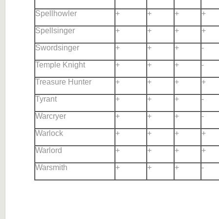
Spellhowler
+
+
+
+
Spellsinger
+
+
+
+
Swordsinger
+
+
+
-
Temple Knight
+
+
+
-
Treasure Hunter
+
+
+
+
Tyrant
+
+
+
-
Warcryer
+
+
+
-
Warlock
+
+
+
+
Warlord
+
+
+
+
Warsmith
+
+
+
-