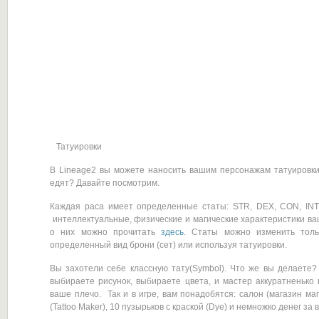
Татуировки
В Lineage2 вы можете наносить вашим персонажам татуировки.
едят? Давайте посмотрим.
Каждая раса имеет определенные статы: STR, DEX, CON, INT
интеллектуальные, физические и магические характеристики в
о них можно прочитать
здесь
. Статы можно изменить толь
определенный вид брони (сет) или используя татуировки.
Вы захотели себе классную тату(Symbol). Что же вы делаете? 
выбираете рисунок, выбираете цвета, и мастер аккуратненько
ваше плечо. Так и в игре, вам понадобятся: салон (магазин ма
(Tattoo Maker), 10 пузырьков с краской (Dye) и немножко денег за