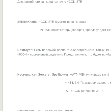
Для партийного танка однозначно +CON-STR
ShillienKnight
: +СON-STR (сможет потанковать)
+INT-WIT (поможет при дебафах, правда упадет скоро
Destroyer:
Есть неплохой вариант скорострельного танка: Bl
-9CON и нормальный двуручник. Представляете, что будет приб
Necromancer, Sorcerer, Spellhowler:
+WIT–MEN (улучшаем каст)
+INT-MEN (Повышаем скорость маг.а
-STR+CON (добавляем НР)