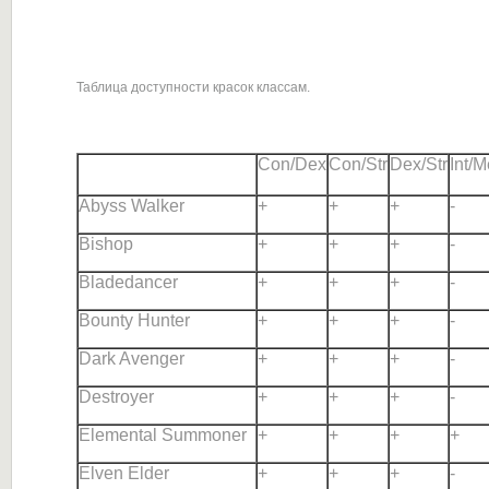
Таблица доступности красок классам.
Con/Dex
Con/Str
Dex/Str
Int/
Abyss Walker
+
+
+
-
Bishop
+
+
+
-
Bladedancer
+
+
+
-
Bounty Hunter
+
+
+
-
Dark Avenger
+
+
+
-
Destroyer
+
+
+
-
Elemental Summoner
+
+
+
+
Elven Elder
+
+
+
-