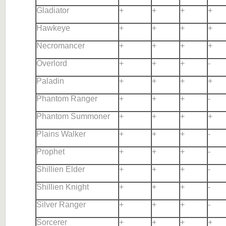
Gladiator
+
+
+
+
Hawkeye
+
+
+
+
Necromancer
+
+
+
+
Overlord
+
+
+
-
Paladin
+
+
+
+
Phantom Ranger
+
+
+
-
Phantom Summoner
+
+
+
+
Plains Walker
+
+
+
-
Prophet
+
+
+
-
Shillien Elder
+
+
+
-
Shillien Knight
+
+
+
-
Silver Ranger
+
+
+
-
Sorcerer
+
+
+
+