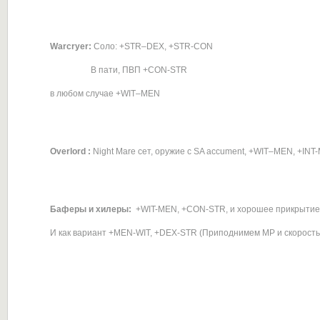
Warcryer:
Соло: +STR–DEX, +STR-CON
В пати, ПВП +CON-STR
в любом случае +WIT–MEN
Overlord :
Night Mare сет, оружие с SA accument, +WIT–MEN, +INT
Баферы и хилеры:
+WIT-MEN, +CON-STR, и хорошее прикрытие
И как вариант +MEN-WIT, +DEX-STR (Приподнимем МР и скорость