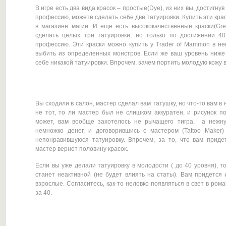
В игре есть два вида красок – простые(Dye), из них вы, достигну
профессию, можете сделать себе две татуировки. Купить эти кра
в магазине магии. И еще есть высококачественные краски(Gr
сделать целых три татуировки, но только по достижении 4
профессию. Эти краски можно купить у Trader of Mammon в некр
выбить из определенных монстров. Если же ваш уровень ниже
себе никакой татуировки. Впрочем, зачем портить молодую кожу 
Вы сходили в салон, мастер сделал вам татушку, но что-то вам в 
не тот, то ли мастер был не слишком аккуратен, и рисунок п
может, вам вообще захотелось не рычащего тигра, а нежную
немножко денег, и договорившись с мастером (Tattoo Maker
непонравившуюся татуировку. Впрочем, за то, что вам приде
мастер вернет половину красок.
Если вы уже делали татуировку в молодости ( до 40 уровня), то
станет неактивной (не будет влиять на статы). Вам придется 
взрослые. Согласитесь, как-то неловко появляться в свет в рома
за 40.