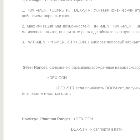
Spellsinger:
Есть несколько вариантов:
1. +WIT–MEN, +CON-STR, +DEX-STR: Убиваем физическую атаку
добавляем скорость и каст.
2. Максимизация маг возможностей: +INT-MEN, +WIT–MEN. В
магических навыков, но при этом раскладе обязательно нужен сап
3. +WIT–MEN, +INT-MEN, -STR+CON. Наиболее попсовый вариант
Silver Ranger:
однозначно развиваем врожденные навыки скорос
+DEX-CON
+DEX-STR если прибавить DOOM сет, получим скор
моторчиком и частые криты.
Hawkeye, Phantom Ranger:
+DEX-CON
+DEX-STR, и саппорта в пати.