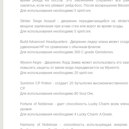
время рейда на боссов. Это заклинание сохраняет все ра
заклятья, если его убивает рейд-босс. После воскрешения Blessin
Для использования необходимо 5 spirit ore.
Strider Siege Assault - дворянин передвигающийся на strider
мощное заклинание при атаке стен или ворот во время осады.
Для использования необходимо 5 spirit ore.
Build Advanced Headquarters - Дворянин лидер клана может созда
удвоенным HP по сравнению с обычным флагом.
Для использования необходимо 300 C-grade Gemstones.
Wyvern Aegis - Дворянин Лорд Замка может использовать это за
повысить защиты от магии когда передвигается на Wyvern'е.
Для использования необходимо 20 spirit ore.
Summon CP Potion - создает 20 бутылочек высококачественного
CP.
Для использования необходимо 80 Soul Ore.
Fortune of Noblesse - дает способность Lucky Charm всем член
уровня.
Для использования необходимо 4 Lucky Charm: A Grade.
Harmony of Noblesse - способность использующая энергию 