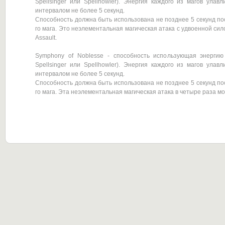
Spellsinger или Spellhowler). Энергия каждого из магов улав
интервалом не более 5 секунд.
Способность должна быть использована не позднее 5 секунд пос
го мага. Это неэлементальная магическая атака с удвоенной сил
Assault.
Symphony of Noblesse - способность использующая энергию 
Spellsinger или Spellhowler). Энергия каждого из магов улав
интервалом не более 5 секунд.
Способность должна быть использована не позднее 5 секунд пос
го мага. Эта неэлементальная магическая атака в четыре раза мо