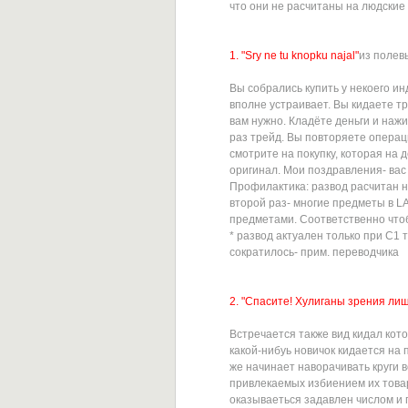
что они не расчитаны на людские
1. "Sry ne tu knopku najal"
из полев
Вы собрались купить у некоего и
вполне устраивает. Вы кидаете тр
вам нужно. Кладёте деньги и нажи
раз трейд. Вы повторяете операц
смотрите на покупку, которая на 
оригинал. Мои поздравления- вас 
Профилактика: развод расчитан н
второй раз- многие предметы в L
предметами. Соответственно что
* развод актуален только при C1 
сократилось- прим. переводчика
2. "Спасите! Хулиганы зрения ли
Встречается также вид кидал кот
какой-нибуь новичок кидается на
же начинает наворачивать круги в
привлекаемых избиением их това
оказываеться задавлен числом и 