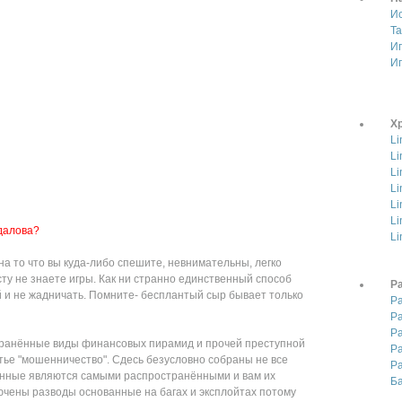
И
Т
И
И
Хр
Li
Li
Li
Li
Li
Li
идалова?
Li
на то что вы куда-либо спешите, невнимательны, легко
сту не знаете игры. Как ни странно единственный способ
Р
й и не жадничать. Помните- бесплантый сыр бывает только
Р
Р
Р
транённые виды финансовых пирамид и прочей преступной
Р
ье "мошенничество". Сдесь безусловно собраны не все
Ра
нные являются самыми распространёнными и вам их
Ба
лючены разводы основанные на багах и эксплойтах потому