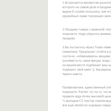
1.Встречается множество разноо
которого на самом деле в продаже
видом D crystals пользуясь тем ч
оружейные лавки торгующие экипер
2.Продажа товара с вывеской «Ку
покупаете. Надо обратить вниман
продажа.
3.Вы пытаетесь через Trade обме
глюки/лаги. Предлагает отойти в 
соотв-но, «обмениваясь» вещами
(нулями) есть такая фишка: когда
на вашем месте подбирает ваш шмо
подберет свой шмот )). Как вариа
чужого шмота.
Профилактика: единственный спос
покупаете. Расчёт тут на то, что
правило куда более высокой) цене
*с выходом C3 текстур совсем выш
всё ещё является ходовым товар