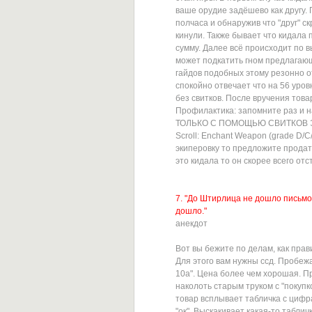
ваше орудие задёшево как другу.
полчаса и обнаружив что "друг" с
кинули. Также бывает что кидала 
сумму. Далее всё происходит по 
может подкатить гном предлагающ
гайдов подобных этому резонно о
спокойно отвечает что на 56 уро
без свитков. После вручения тов
Профилактика: запомните раз 
ТОЛЬКО С ПОМОЩЬЮ СВИТКОВ ЭНЧАН
Scroll: Enchant Weapon (grade D/
экиперовку то предложите продат
это кидала то он скорее всего отс
7. "До Штирлица не дошло письмо
дошло."
анекдот
Вот вы бежите по делам, как пра
Для этого вам нужны ссд. Пробеж
10a". Цена более чем хорошая. П
наколоть старым труком с "покупк
товар всплывает табличка с цифр
"ок". Выскакивает какая-то табли