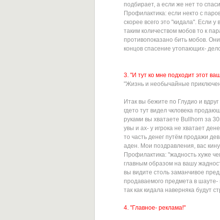
подбирает, а если же нет то спас
Профилактика: если некто с паро
скорее всего это "кидала". Если 
таким количеством мобов то к па
противопоказано бить мобов. Они с
концов спасение утопающих- дело
3. "И тут ко мне подходит этот в
"Жизнь и необычайные приключен
Итак вы бежите по Глудио и вдруг 
гдето тут видел чкловека продающ
руками вы хватаете Bullhorn за 3
увы и ах- у игрока не хватает ден
то часть денег путём продажи дев
аден. Мои поздравления, вас кину
Профилактика: "жадность хуже чем
главным образом на вашу жадност
вы видите столь заманчивое пред
продаваемого предмета в шауте- 
так как кидала наверняка будут 
4. "Главное- реклама!"