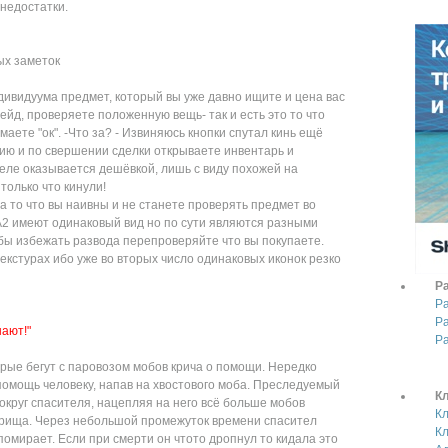
 недостатки.
ых заметок
ндивидуума предмет, который вы уже давно ищите и цена вас
ейд, проверяете положенную вещь- так и есть это то что
маете "ок". -Что за? - Извиняюсь кнопки спутал кинь ещё
ию и по свершении сделки открываете инвентарь и
деле оказывается дешёвкой, лишь с виду похожей на
только что кинули!
а то что вы наивны и не станете проверять предмет во
A2 имеют одинаковый вид но по сути являются разными
бы избежать развода перепроверяйте что вы покупаете.
текстурах ибо уже во вторых число одинаковых иконок резко
Р
Р
Р
шают!"
Р
орые бегут с паровозом мобов крича о помощи. Нередко
 помощь человеку, напав на хвостового моба. Преследуемый
К
округ спасителя, нацепляя на него всё больше мобов
К
рища. Через небольшой промежуток времени спасител
К
помирает. Если при смерти он чтото дропнул то кидала это