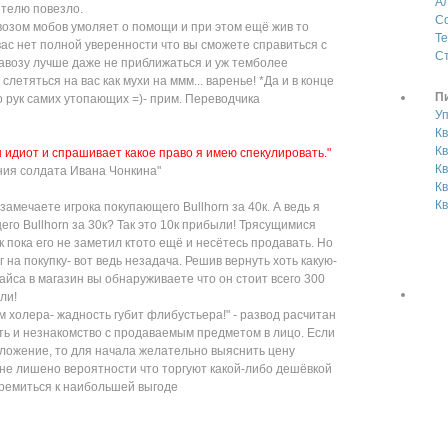
А
ителю повезло.
С
возом мобов умоляет о помощи и при этом ещё жив то
Те
у вас нет полной уверенности что вы сможете справиться с
Ст
равозу лучше даже не приближаться и уж темболее
летяться на вас как мухи на ммм... варенье! *Да и в конце
П
 рук самих утопающих =)- прим. Переводчика
У
Кв
Кв
аш идиот и спрашивает какое право я имею спекулировать."
К
ия солдата Ивана Чонкина"
Кв
Кв
замечаете игрока покупающего Bullhorn за 40к. А ведь я
его Bullhorn за 30к? Так это 10к прибыли! Трясущимися
0к пока его не заметил ктото ещё и несётесь продавать. Но
ег на покупку- вот ведь незадача. Решив вернуть хоть какую-
айса в магазин вы обнаруживаете что он стоит всего 300
ли!
 холера- жадность губит флибустьера!" - развод расчитан
ь и незнакомство с продаваемым предметом в лицо. Если
ложение, то для начала желательно выяснить цену
не лишено вероятности что торгуют какой-либо дешёвкой
стремиться к наибольшей выгоде