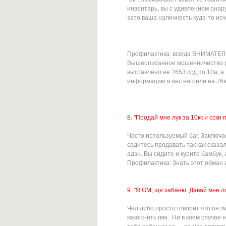
инвентарь, вы с удивлением онар
зато ваша наличность куда-то исч
Профилактика: всегда ВНИМАТЕЛЬ
Вышеописанное мошенничество р
выставлено не 7653 ссд по 10а, а 
информацию и вас нагрели на 76к
8. "Продай мне лук за 10кк и сски 
Часто используемый баг. Заключа
садитесь продавать так как сказа
адэн. Вы сидите и курите бамбук,
Профилактика: Знать этот обман 
9. "Я GM, щя забаню. Давай мне л
Чел либо просто говорит что он г
какого-нть гма . Ни в коем случае