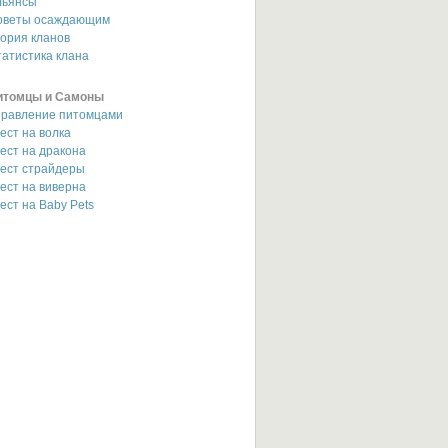
льянсы
оветы осаждающим
ория кланов
атистика клана
итомцы и Самоны
правление питомцами
ест на волка
ест на дракона
вест страйдеры
ест на виверна
ест на Baby Pets