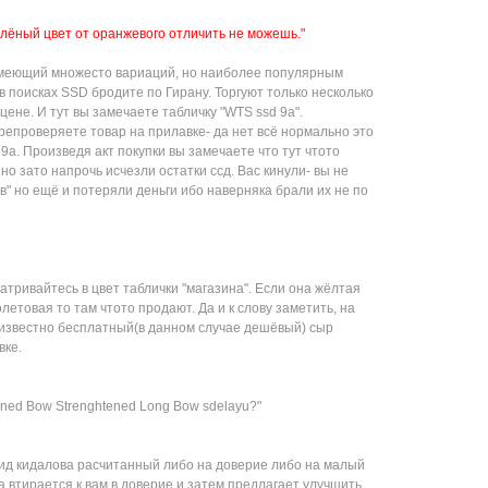
Зелёный цвет от оранжевого отличить не можешь."
имеющий множесто вариаций, но наиболее популярным
 в поисках SSD бродите по Гирану. Торгуют только несколько
цене. И тут вы замечаете табличку "WTS ssd 9a".
епроверяете товар на прилавке- да нет всё нормально это
 9а. Произведя акт покупки вы замечаете что тут чтото
но зато напрочь исчезли остатки ссд. Вас кинули- вы не
в" но ещё и потеряли деньги ибо наверняка брали их не по
тривайтесь в цвет таблички "магазина". Если она жёлтая
летовая то там чтото продают. Да и к слову заметить, на
к известно бесплатный(в данном случае дешёвый) сыр
вке.
htened Bow Strenghtened Long Bow sdelayu?"
ид кидалова расчитанный либо на доверие либо на малый
а втирается к вам в доверие и затем предлагает улучшить