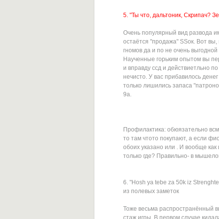
5. "Ты что, дальтоник, Скрипач? 
Очень популярный вид развода 
остаётся "продажа" SSок. Вот вы,
гномов да и по не очень выгодной 
Наученные горьким опытом вы пер
и вправду ссд и действиетльно по
нечисто. У вас прибавилось денег 
только лишились запаса "патроно
9а.
Профилактика: обюязательно всма
то там чтото покупают, а если фио
обоих указано или . И вообще ка
только где? Правильно- в мышело
6. "Hosh ya tebe za 50k iz Streng
из полевых заметок
Тоже весьма распространённый в
стаж игры. В первом случае кидал