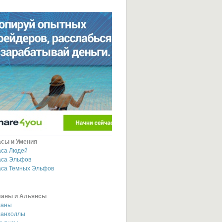
асы и Умения
аса Людей
аса Эльфов
аса Темных Эльфов
ланы и Альянсы
ланы
ланхоллы