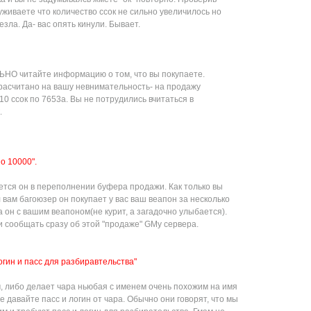
уживаете что количество ссок не сильно увеличилось но
езла. Да- вас опять кинули. Бывает.
НО читайте информацию о том, что вы покупаете.
асчитано на вашу невнимательность- на продажу
10 ссок по 7653а. Вы не потрудились вчитаться в
.
по 10000".
ется он в переполнении буфера продажи. Как только вы
л вам багоюзер он покупает у вас ваш веапон за несколько
 а он с вашим веапоном(не курит, а загадочно улыбается).
и сообщать сразу об этой "продаже" GMу сервера.
огин и пасс для разбиравтельства"
м, либо делает чара ньюбая с именем очень похожим на имя
 не давайте пасс и логин от чара. Обычно они говорят, что мы