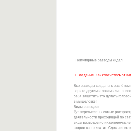
Популярные разводы кидал
0. Введение. Как спасистись от к
Все равзоды созданы с расчётом 
верите другим игрокам или попро
себя защитить это думать голово
в мышеловке!
Виды разводов
Тут перечислены самые распрос
деятельности проходящей по стат
виды разводов но нижеперечисле
скорее всего хватит. Сдесь не вк