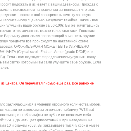
 Просит подожать и исчезает с вашим девайсом. Прождав с
крылся в неизвестном направлении вы понимает что вкас
предлагает просто в лоб заапгрежить шмотку за некую
вышеописанному сценарию. Результат такойже. Также к вам
ий улучшить ваше оружие за 50-100к. Вы же, начитавшись
твечаете что энчантить можно тольо свитками. Гном вам
вне Варсмиту дают скилл позволяющий энчантить оружие
арищу предмета всё происходит по накатанной схеме.
и навсегда: ОРУЖИЕ/БРОНЯ МОЖЕТ БЫТЬ УЛУЧШЕНО
ТА (Crystal scroll: Enchant Armor (grade D/C/B) или
C/B)). Если к вам подходят с предложением улучшить вашу
ь вам свитки которыми вы сами улучшите себе оружие. Если
танет.
 из центра. Он перечитал письмо еще раз. Всё равно не
вило заключающимся в убиении огромного количества мобов.
ав глазами по вывескам вы отмечаете табличку "WTS ssd
роверив цвет таблички(мы не нубы и не позволим себя
ой" SSD). Да нет- цвет фиолетовый и при наведении на
ами 10 и скажем 7653. Вы заказываете тысячу ссок и жмёте
чка и вы не задумываясь жмёте "ок" повторно. Проверив