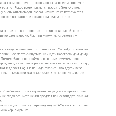
бразных мошенничеств основанных на рекламе продукта
-то и нет. Чаще всего пытаются продать Soul Ore под
то у обоих айтемов одинаковая иконка. Реже встречаются
овкой no grade или d grade под видом c grade.
плю». В итоге вы не продаете товар по большой цене, а
ие на цвет магазин. Желтый – покупка, сиреневый –
нять вещь, но человек постоянно жмет Cansel, списывая на
уединенное место скинуть вещи и идти навстречу друг другу,
. Помимо банального обмана с вещами, суммами денег
 пройдено достаточное расстояние внезапно логинится чар,
т и делает LogOut, не надо говорить, что другой перс
нт, использование зелья скорости, для поднятия своего и
об избежать столь непрятной ситуации- смотреть что вы
 вы не глядя возьмёте некий предмет по нестандартной(и как
.
ло из моды, хотя соул оре под видом D-Crystals ристаллов
ом на чёрном рынке