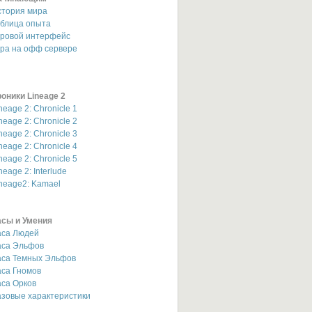
стория мира
аблица опыта
гровой интерфейс
гра на офф сервере
оники Lineage 2
neage 2: Chronicle 1
neage 2: Chronicle 2
neage 2: Chronicle 3
neage 2: Chronicle 4
neage 2: Chronicle 5
neage 2: Interlude
neage2: Kamael
асы и Умения
аса Людей
аса Эльфов
аса Темных Эльфов
аса Гномов
са Орков
зовые характеристики