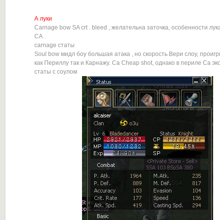
А луки
Carnage bow SA crt . bleed , желательна заточка, особенности лука
СА .
carnage статы
Soul bow мидл боу большая атака , но скорость Вери слоу, проиг
как Периллу так и Карнажу. Са Cheap shot, однако в периле Са э
статы с соулом