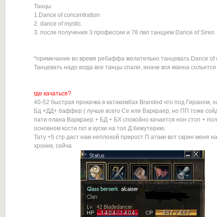
Танцы
1.Dance of concentration
2. dance of mystic.
3. после получения 3 профессии и 78 лвл танцуем Dance of Siren
*примечание во время ребаффа желательно танцевать Dance of c
Танцевать надо когда все танцы спали, иначе вся манна сольется
где качаться?
40-52 быстрая прокачка в катакомбах Branded что под Гираном, х
Бд +ДД+ баффер ( лучше всего Се или Варкраер, но ПП тоже сой
пати плана Варкраер + БД + БХ спокойно качается нон стоп + пол
основном кости гхп и куски на топ Д бижутерию.
Тату +5 стр даст нам неплохой прирост П атаки вот скрин меня на
хроник, сейча