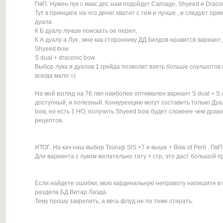
ПвП. Нужен лук с макс дпс нам подойдут Carnage, Shyeed и Dracon
Тут в принципе на что денег хватит с тем и лучше , и следует ор
дуала.
К Б дуалу лучше поискать ое перил,
К А дуалу а Лук , мне как стороннику ДД билдов нравится вариант
Shyeed bow
S dual + draconic bow
Выбор лука и дуалов 1 грейда позволит взять больше соулшотов и
всегда мало =)
На мой взгляд на 76 лвл наиболее оптимален вариант S dual + S 
доступный, и полезный. Конкуренцию могут составить только Дуа
bow, но есть 1 НО, получить Shyeed bow будет сложнее чем драко
рецептов.
ИТОГ. На кач наш выбор Tsurugi SlS +7 и выше + Bow of Peril , ПвП
Для варианта с луком желательно тату + стр, это даст большой п
Если найдете ошибки, мою кардинальную неправоту напишите в
раздела БД Витар Лаэда.
Тему прошу закрепить, а весь флуд не по теме стирать.