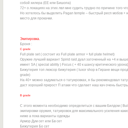
собой хилера (ЕЕ или Бишопа)
72+ о локациях на этих лвл мне судить трудно по причине того чт
Но хотелось бы выделить Pagan temple – быстрый респ мобов + 
место для прокачки.
Экипировка.
Броня :
С grade
Full plate set ( состоит из Full plate armor + full plate helmet)
Оружие лучший вариант Spirid raid дуал заточенный на +4 и выше
имеет SA ( special ability ) Focus ( + 40 к шансу критического урона
Бижутерия топ люксор бижутерия ( luxor shop в Гиране вещи про
grade)
На 40+ можно задуматься о татуировках, я бы рекомендовал татуир
даст хороший прирост П атаки что сделает наш кач очень быстр
B grade
C этого момента необходимо определиться с вашим Билдом ( Buil
экипировки оружия, татуировок для максимального усиления каки
ниже а пока варианты одежды
Армор Дум сет или Бв сет
Бижутерия Бо сет