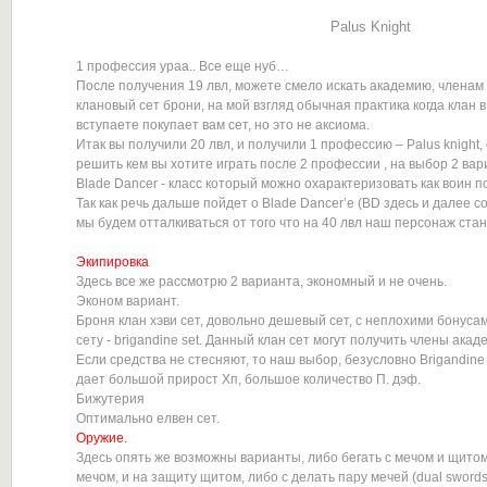
Palus Knight
1 профессия ураа.. Все еще нуб…
После получения 19 лвл, можете смело искать академию, членам 
клановый сет брони, на мой взгляд обычная практика когда клан 
вступаете покупает вам сет, но это не аксиома.
Итак вы получили 20 лвл, и получили 1 профессию – Palus knight,
решить кем вы хотите играть после 2 профессии , на выбор 2 вариа
Blade Dancer - класс который можно охарактеризовать как воин п
Так как речь дальше пойдет о Blade Dancer’e (BD здесь и далее с
мы будем отталкиваться от того что на 40 лвл наш персонаж стан
Экипировка
.
Здесь все же рассмотрю 2 варианта, экономный и не очень.
Эконом вариант.
Броня клан хэви сет, довольно дешевый сет, с неплохими бонусам
сету - brigandine set. Данный клан сет могут получить члены акад
Если средства не стесняют, то наш выбор, безусловно Brigandine se
дает большой прирост Хп, большое количество П. дэф.
Бижутерия
Oптимально елвен сет.
Оружие.
Здесь опять же возможны варианты, либо бегать с мечом и щитом,
мечом, и на защиту щитом, либо с делать пару мечей (dual swords