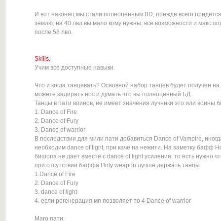
И вот наконец мы стали полноценным BD, прежде всего придется 
землю, на 40 лвл вы мало кому нужны, все возможности и макс п
после 58 лвл.
Skills.
Учим все доступные навыки.
Что и когда танцевать? Основной набор танцев будет получен на 
можете задирать нос и думать что вы полноценный БД.
Танцы в пати воинов, не имеет значения лучники это или воины б
1. Dance of Fire
2. Dance of Fury
3. Dance of warrior
В последствии для мили пати добавиться Dance of Vampire, иногд
необходим dance of light, при каче на нежити. На заметку бафф H
бишопа не дает вместе с dance of light усиления, то есть нужно чт
при отсутствии баффа Holy weapon лучше держать танцы
1.Dance of Fire
2. Dance of Fury
3. dance of light
4. если регенерация мп позволяет то 4 Dance of warrior
Маго пати.