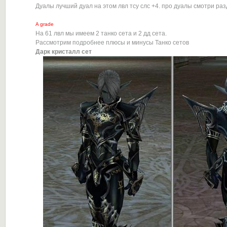
Дуалы лучший дуал на этом лвл тсу слс +4. про дуалы смотри раз
A grade
На 61 лвл мы имеем 2 танко сета и 2 дд сета.
Рассмотрим подробнее плюсы и минусы Танко сетов
Дарк кристалл сет