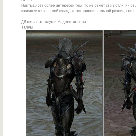
DEX -2
Найтмар сет более интересен тем что не режет стр в отличии от 
красивее всех на мой взгляд, а так принципиальной разницы нет 
ДД сеты это талум и Маджестик сеты
Талум