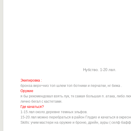
Нубство. 1-20 лвл.
Экипировка :
бронза верх+низ топ шлем топ ботники и перчатки, нг бижа .
Оружие
я бы рекомендовал взять лук, тк самая большая п. атака, либо лю
лично бегал с кастетами.
Где качаться?
1-15 лвл около деревне темных эльфов.
15-20 лвл можно перебраться в район Глудио и качаться в окресно
Skills: учим мастери на оружие и броню, дрейн, ауры ( селф бафф 