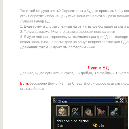
Так какой же дуал взять? Спросите вы и будете правы выбор у на
стоит обратить взор на цену кача, цена ссб почти в 2 раза меньш
Лучший выбор БД
1. Дуал тсуруги слс заточенный на от 7 и выше большая атака и 
2. Талум дамаскус 4+ много атаки и скорости неплох в пвп
3. S дуал мне как стороннику максимилизации дпс ( Дпс – damage 
особо нравиться, но посмотрев на бонус непристрастно для БД он
Драконник луком. О луках мы поговорим ниже
Луки и БД
Для нас, БД по сути есть 5 луков, 1 Б грейда, 3 а грейда, и 1 S gra
Б лук
бесспорно Bow of Peril sa Cheap shot , + скорость атаки слоу.
статы с бопом