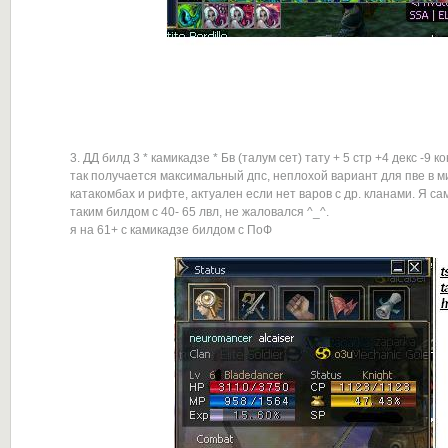
3. ДД билд 3 * камикадзе * Бв (талум сет) тату + 5 стр +4 декс -9 к
так получается максимальный дпс, неплохой вариант для пве в м
катакомбах и рифте, актуален если нет варов с др. кланами. Я с
таким билдом с 40- 65 лвл, не жаловался ^_^.
я на 61+ с камикадзе билдом с ПоФ