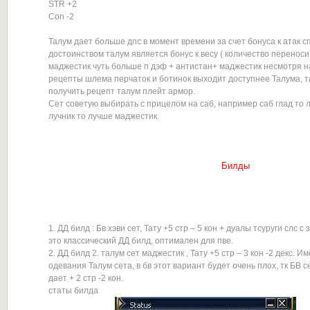
STR +2
Con -2
Талум дает больше дпс в момент времени за счет бонуса к атак 
достоинством талум является бонус к весу ( количество переносим
маджестик чуть больше п дэф + антистан+ маджестик несмотря н
рецепты шлема перчаток и ботинок выходит доступнее Талума, т
получить рецепт талум плейт армор.
Сет советую выбирать с прицелом на саб, например саб глад то 
лучник то лучше маджестик.
Билды
1. ДД билд : Бв хэви сет, Тату +5 стр – 5 кон + дуалы тсуруги слс с
это классический ДД билд, оптимален для пве.
2. ДД билд 2. талум сет маджестик , Тату +5 стр – 3 кон -2 декс. 
одевания Талум сета, в бв этот вариант будет очень плох, тк БВ с
дает + 2 стр -2 кон.
статы билда