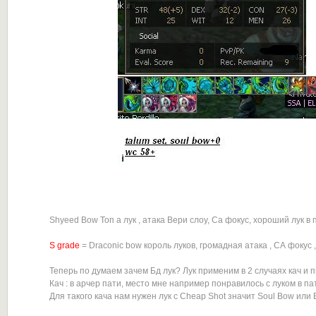
Shyeed Bow Топ а лук , атака Вери слоу, Са фокус, хороший лук в 
S grade
= Draconic bow король луков, громадная атака , СА фокус ,
Теперь по думаем зачем Бд лук? Лук применим в 2 случаях кач и п
Кач : в арчер пати, место мне например понравилось с луком в пат
Для такого кача нам нужен лук с Cheap Shot значит Soul Bow или B