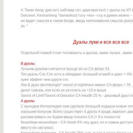
4. Танко билд: дум сет( найтмар сет, дарк кристал) + дуалы на ХП (
Delusion, Keshanberg *damaskus) тату +кон –стр и думаю можно –
не видит смысла в таком билде, ввиду непонимания смысла уреза
хп. *
Дуалы луки и все все все
Отдельной главой стоит поговорить о дуалах, какие лучше , какие 
B дуалы.
Лучшим дуалом считается tsurugi sls из СА фокус 52.
Топ дуалы Слс Слс хоть и обладают большей атакой и дают + 4% к
хуже эффект чем цуруги слс.
Лоу Б дуал stormbringer* sword of nightmare имеют СА фокус + 76
денег совсем, или если их заточить на +10 и выше
Sword of Limit*Sword of Delusion СА Health 25 % - дешевый дуал 
А дуалы
С выходом Интерлюдии нам сделали большой подарок новые топ 
хорошим бонусом. Всего существует 4 дуала А граде, вариант да
рассматривать не будем ввиду плохого СА (+ 6 к точности)
Кешеберк кешенберк – СА Haste 8% лоу дуал, но и самые доступ
квесту на саб класс.