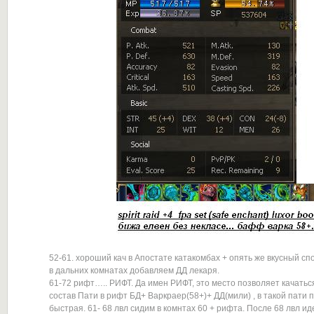
52-61. хороший кач в Апостате катакомбах + опять же вкусный спо
в дальних комнатах добавляем ДД лекаря.
61-72 рифт….. РИФТ. Да имен РИФТ, это место позволяет качатьс
состав Пати в рифт БД+ Варкраер(58+)+ ДД(мили) , в такой пати
быстрая. 61- 68 лвл сидим в комнтах 60 + рифта. После 68 лвл ид