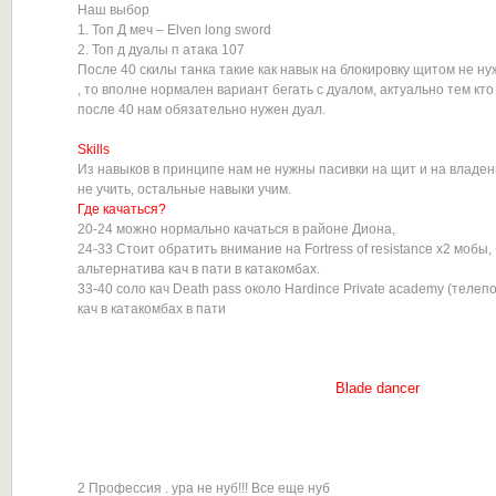
Наш выбор
1. Топ Д меч – Elven long sword
2. Топ д дуалы п атака 107
После 40 скилы танка такие как навык на блокировку щитом не нуж
, то вполне нормален вариант бегать с дуалом, актуально тем кто 
после 40 нам обязательно нужен дуал.
Skills
Из навыков в принципе нам не нужны пасивки на щит и на владе
не учить, остальные навыки учим.
Где качаться?
20-24 можно нормально качаться в районе Диона,
24-33 Стоит обратить внимание на Fortress of resistance х2 мобы,
альтернатива кач в пати в катакомбах.
33-40 соло кач Death pass около Hardince Private academy (телеп
кач в катакомбах в пати
Blade dancer
2 Профессия . ура не нуб!!! Все еще нуб