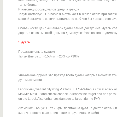
Кешенберк дамаскус –СА Health 25% чуть выше п атака бонус на х
танко билда.
И наконец король дуалов среди а грейда
Талум Дамаскус – СА haste 8% отличает высокая атака при заточк
кешенберк нужно заточить примерно на 9 что бы догнать этот дуа
Особенности цен : кешенберк дуалы самые доступные, дуалы с
дорогие из-за высокой цены на дамаскус сейчас на теоне дамаскус
S дуалы
Представлены 1 дуалом
Талум Дле Sa хп +15% мп +20% cp +30%
Уникальное оружие это прежде всего дуалы которые может взять 
дуалы акаманах.
Геройский дуал Infinity wing P attack 361 SA-When a critical attack 
MaxMP, MaxCP and critical chance. Silences the target and has possibili
on the target. Also enhances damage to target during PvP.
Акаманах – бонусы нет инфы, пасивки на дуал не дают п атаки (
хиро чат, после сравнения атаки на дуелистке и сабе)