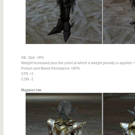
Atk. Spd. +8%
Weight increased plus the point at which a weight penalty is applied 
Poison and Bleed Resistance +80%
STR +2
CON -2
Маджестик