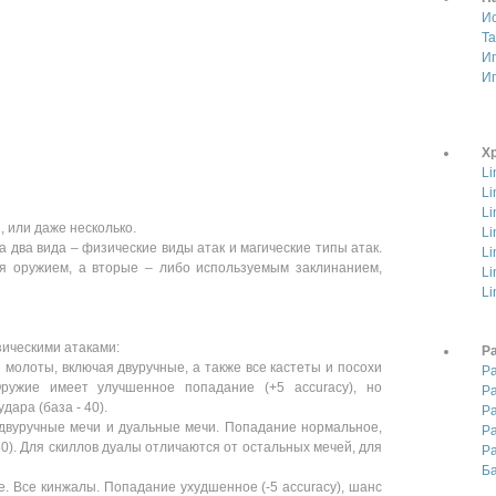
И
Т
И
И
Хр
Li
Li
Li
, или даже несколько.
Li
 два вида – физические виды атак и магические типы атак.
Li
я оружием, а вторые – либо используемым заклинанием,
Li
Li
зическими атаками:
Р
и молоты, включая двуручные, а также все кастеты и посохи
Р
ружие имеет улучшенное попадание (+5 accuracy), но
Р
ара (база - 40).
Р
двуручные мечи и дуальные мечи. Попадание нормальное,
Р
0). Для скиллов дуалы отличаются от остальных мечей, для
Ра
Ба
е. Все кинжалы. Попадание ухудшенное (-5 accuracy), шанс