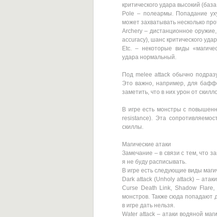
критического удара высокий (база 
Pole – полеармы. Попадание ух
может захватывать несколько пр
Archery – дистанционное оружие,
accuracy), шанс критического удар
Etc. – некоторые виды «магиче
удара нормальный.
Под melee attack обычно подраз
Это важно, например, для баффо
заметить, что в них урон от скилл
В игре есть монстры с повышенн
resistance). Эта сопротивляемо
скиллы.
Магические атаки
Замечание – в связи с тем, что 
я не буду расписывать.
В игре есть следующие виды магич
Dark attack (Unholy attack) – атак
Curse Death Link, Shadow Flare, 
монстров. Также сюда попадают 
в игре дать нельзя.
Water attack – атаки водяной магии.