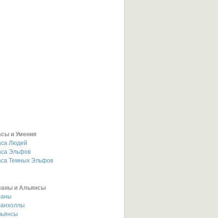
асы и Умения
аса Людей
аса Эльфов
аса Темных Эльфов
ланы и Альянсы
ланы
ланхоллы
льянсы