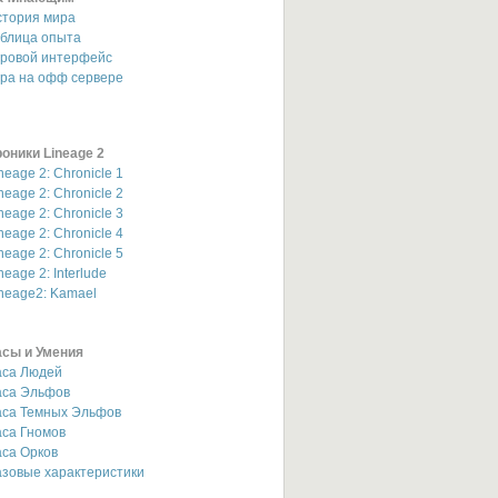
стория мира
аблица опыта
гровой интерфейс
гра на офф сервере
оники Lineage 2
neage 2: Chronicle 1
neage 2: Chronicle 2
neage 2: Chronicle 3
neage 2: Chronicle 4
neage 2: Chronicle 5
neage 2: Interlude
neage2: Kamael
асы и Умения
аса Людей
аса Эльфов
аса Темных Эльфов
аса Гномов
са Орков
зовые характеристики