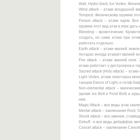
Wall, Hydro blast, Ice Vortex. Физ
Wind attack – атаки воздушной маги
Tempest. Физическому оружию этот
Poison attack – атаки ядом. Все
оружию этот вид атак в игре дать 
Bleeding – кровотечение. Кровот
создать, но сама атака при этом
работать отдельно.
Earth attack – атаки магией земл
Антарас иногда атакует магией зе
Fire attack – атаки магией огня.
атаки работает у дестроеров и ти
Sacred attack (Holy attack) – атак
Light Vortex, атаки некоторых мо
танцем Dance of Light, и селф-ба
Non-elemental attack – магическ
(кроме Ice Bolt и Frost Bolt) и ау
нюк.
Magic Attack – все виды атак закл
Mental attack – заклинания Root, S
Shock attack – все умения, ставящ
Debuff - и все виды дебаффов, вклю
Cancel attack – заклинание Cancel