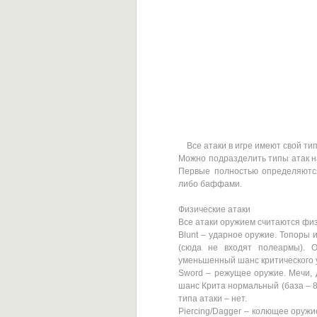
Все атаки в игре имеют свой тип
Можно подразделить типы атак на
Первые полностью определяютс
либо баффами.
Физические атаки
Все атаки оружием считаются фи
Blunt – ударное оружие. Топоры 
(сюда не входят полеармы). О
уменьшенный шанс критического уд
Sword – режущее оружие. Мечи, 
шанс Крита нормальный (база – 8
типа атаки – нет.
Piercing/Dagger – колющее оружи