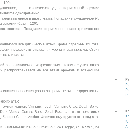
– 120).
удшенное, шанс критического удара нормальный. Оружие
отивников одновременно.
 представленное в игре луками. Попадание ухудшенное (-5
а высокий (база – 120).
ских книжек». Попадание нормальное, шанс критического
умеваются все физические атаки, кроме стрельбы из лука.
в/скиллов/свойств отражения урона и вампиризма. Стоит
ов не считается.
ой сопротивляемостью физическим атакам (Physical attack
сть распространяется на все атаки оружием и атакующие
Р
Р
Р
заклинания нанесения урона за время не очень эффективны,
Р
еских атак:
и темной магией: Vampiric Touch, Vampiric Claw, Death Spike,
К
Dark Vortex, Corpse Burst, Steal Essence, атаки некоторых
К
дебаффы Gloom, Anchor. Физическому оружию этот вид атак
К
А
 Заклинания: Ice Bolt, Frost Bolt, Ice Dagger, Aqua Swirl, Ice