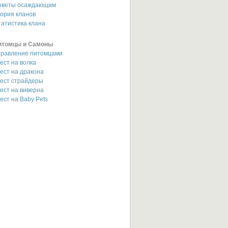
оветы осаждающим
ория кланов
атистика клана
итомцы и Самоны
правление питомцами
ест на волка
ест на дракона
вест страйдеры
ест на виверна
ест на Baby Pets