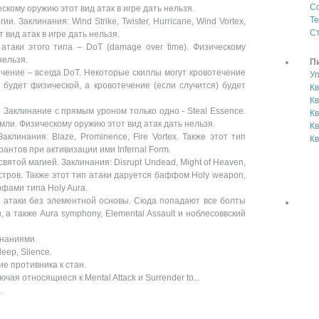
С
ическому оружию этот вид атак в игре дать нельзя.
Те
и. Заклинания: Wind Strike, Twister, Hurricane, Wind Vortex,
Ст
 вид атак в игре дать нельзя.
 атаки этого типа – DoT (damage over time). Физическому
нельзя.
П
ечение – всегда DoT. Некоторые скиллы могут кровотечение
У
 будет физической, а кровотечение (если случится) будет
Кв
Кв
и. Заклинание с прямым уроном только одно - Steal Essence.
К
мли. Физическому оружию этот вид атак дать нельзя.
Кв
 Заклинания: Blaze, Prominence, Fire Vortex. Также этот тип
Кв
рантов при активизации ими Infernal Form.
и святой магией. Заклинания: Disrupt Undead, Might of Heaven,
нстров. Также этот тип атаки даруется баффом Holy weapon,
ффами типа Holy Aura.
ие атаки без элементной основы. Сюда попадают все болты
ры, а также Aura symphony, Elemental Assault и ноблесоввский
инаниями.
leep, Silence.
ие противника к стан.
чая относящиеся к Mental Attack и Surrender to...
.